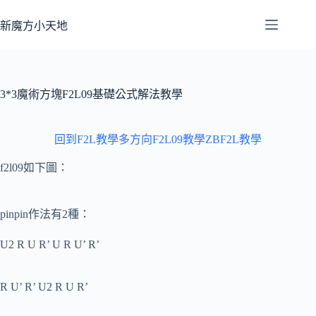
跳
至
新魔方小天地
主
要
內
容
3*3魔術方塊F2L09基礎公式解法教學
回到F2L教學
多方向F2L09教學
ZBF2L教學
f2l09如下圖：
pinpin作法有2種：
U2 R U R’ U R U’ R’
R U’ R’ U2 R U R’