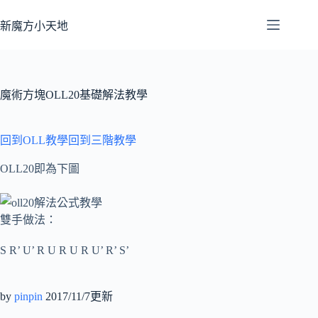
跳
至
新魔方小天地
主
要
內
容
魔術方塊OLL20基礎解法教學
回到OLL教學
回到三階教學
OLL20即為下圖
雙手做法：
S R’ U’ R U R U R U’ R’ S’
by
pinpin
2017/11/7更新