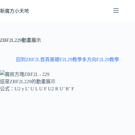
跳
至
新魔方小天地
主
要
內
容
ZBF2L229動畫展示
回到ZBF2L首頁
基礎F2L29教學
多方向F2L29教學
這是ZBF2L229的動畫展示
公式：U2 y L’ U L U F U2 R U’ R’ F