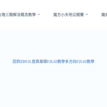
方塊三階解法概念教學
魔方小天地公開賽
魔
回到ZBF2L首頁
基礎F2L02教學
多方向F2L02教學