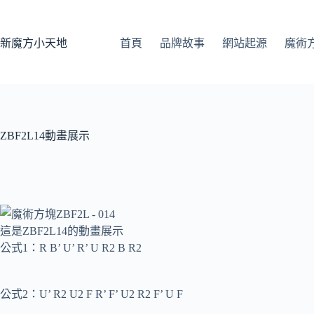
跳
至
主
新魔方小天地
首頁
品牌故事
網站起源
魔術
要
內
容
ZBF2L14動畫展示
這是ZBF2L14的動畫展示
公式1：R B’ U’ R’ U R2 B R2
公式2：U’ R2 U2 F R’ F’ U2 R2 F’ U F