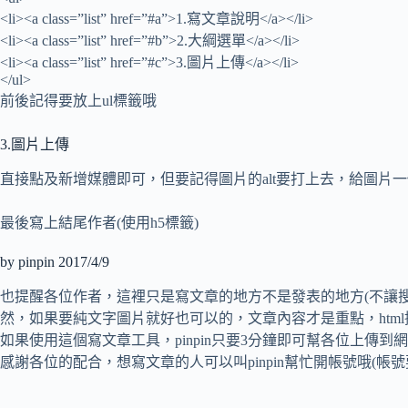
<li><a class=”list” href=”#a”>1.寫文章說明</a></li>
<li><a class=”list” href=”#b”>2.大綱選單</a></li>
<li><a class=”list” href=”#c”>3.圖片上傳</a></li>
</ul>
前後記得要放上ul標籤哦
3.圖片上傳
直接點及新增媒體即可，但要記得圖片的alt要打上去，給圖片一個
最後寫上結尾作者(使用h5標籤)
by pinpin 2017/4/9
也提醒各位作者，這裡只是寫文章的地方不是發表的地方(不讓搜尋引擎找到
然，如果要純文字圖片就好也可以的，文章內容才是重點，htm
如果使用這個寫文章工具，pinpin只要3分鐘即可幫各位上傳到
感謝各位的配合，想寫文章的人可以叫pinpin幫忙開帳號哦(帳