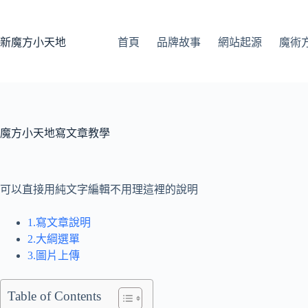
跳
至
主
新魔方小天地
首頁
品牌故事
網站起源
魔術
要
內
容
魔方小天地寫文章教學
可以直接用純文字編輯不用理這裡的說明
1.寫文章說明
2.大綱選單
3.圖片上傳
Table of Contents