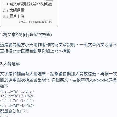
1.寫文章說明(我是h2次標題)
2.大綱選單
3.圖片上傳
by pinpin 2017/4/9
1.寫文章說明(我是h2次標題)
這是篇為魔方小天地作者作的寫文章說明，一般文章內文段落不需
直接按enter直接自動幫你加上<br>標籤
2.大綱選單
文字編輯裡面有大綱選單，點擊後自動加入開放標籤，再按一次
關於選單跟次標題會出現”a”這個英文，要依序填入a-b-c-d-
如下
<h2 id=”a”>1.</h2>
<h2 id=”b”>2.</h2>
<h2 id=”c”>3.</h2>
<h2 id=”d”>4.</h2>
選單寫法如下：
<ul>