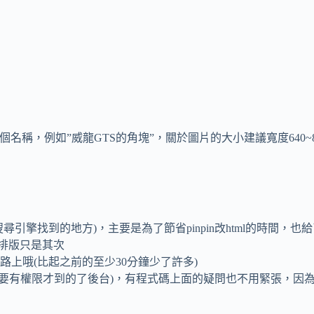
名稱，例如”威龍GTS的角塊”，關於圖片的大小建議寬度640~8
的地方)，主要是為了節省pinpin改html的時間，也給了大家更大
l排版只是其次
網路上哦(比起之前的至少30分鐘少了許多)
號要有權限才到的了後台)，有程式碼上面的疑問也不用緊張，因為p