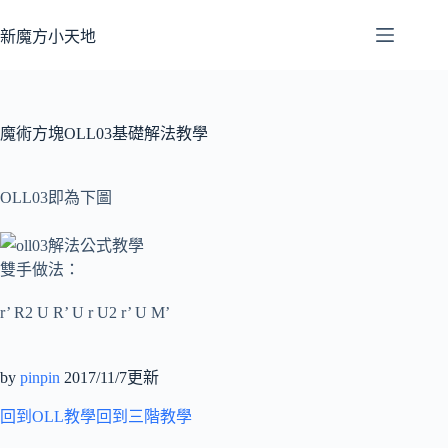
跳
至
新魔方小天地
主
要
內
容
魔術方塊OLL03基礎解法教學
OLL03即為下圖
雙手做法：
r’ R2 U R’ U r U2 r’ U M’
by
pinpin
2017/11/7更新
回到OLL教學
回到三階教學