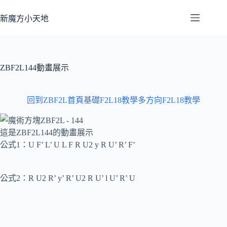
跳
至
新魔方小天地
主
要
內
容
ZBF2L144動畫展示
回到ZBF2L首頁
基礎F2L18教學
多方向F2L18教學
這是ZBF2L144的動畫展示
公式1：U F’ L’ U L F R U2 y R U’ R’ F’
公式2：R U2 R’ y’ R’ U2 R U’ l U’ R’ U