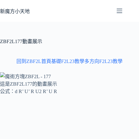
跳
至
新魔方小天地
主
要
內
容
ZBF2L177動畫展示
回到ZBF2L首頁
基礎F2L23教學
多方向F2L23教學
這是ZBF2L177的動畫展示
公式：d R’ U’ R U2 R’ U R