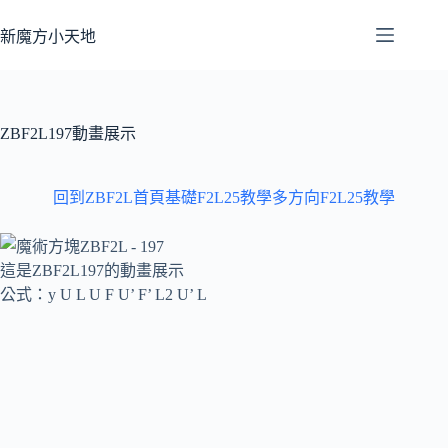
跳
至
新魔方小天地
主
要
內
容
ZBF2L197動畫展示
回到ZBF2L首頁
基礎F2L25教學
多方向F2L25教學
這是ZBF2L197的動畫展示
公式：y U L U F U’ F’ L2 U’ L