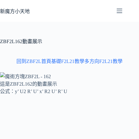
跳
至
新魔方小天地
主
要
內
容
ZBF2L162動畫展示
回到ZBF2L首頁
基礎F2L21教學
多方向F2L21教學
這是ZBF2L162的動畫展示
公式：y’ U2 R’ U’ x’ R2 U’ R’ U