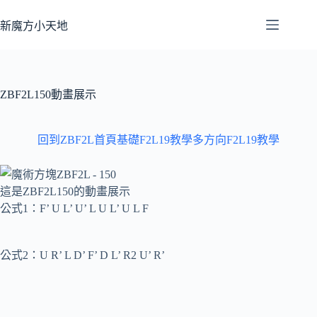
跳
至
新魔方小天地
主
要
內
容
ZBF2L150動畫展示
回到ZBF2L首頁
基礎F2L19教學
多方向F2L19教學
這是ZBF2L150的動畫展示
公式1：F’ U L’ U’ L U L’ U L F
公式2：U R’ L D’ F’ D L’ R2 U’ R’