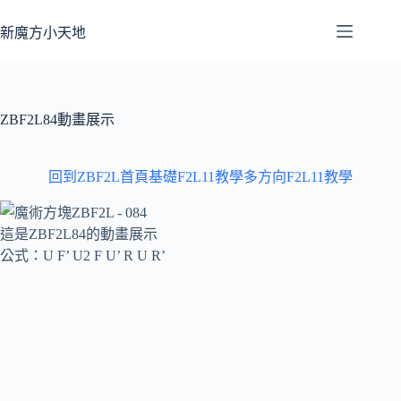
跳
至
新魔方小天地
主
要
內
容
ZBF2L84動畫展示
回到ZBF2L首頁
基礎F2L11教學
多方向F2L11教學
這是ZBF2L84的動畫展示
公式：U F’ U2 F U’ R U R’