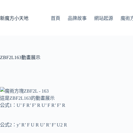
跳
至
主
新魔方小天地
首頁
品牌故事
網站起源
魔術
要
內
容
ZBF2L163動畫展示
這是ZBF2L163的動畫展示
公式1：U’ F R’ F’ R U’ F R’ F’ R
公式2：y’ R’ F U R U’ R’ F’ U2 R