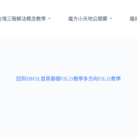
方塊三階解法概念教學
魔方小天地公開賽
魔
回到ZBF2L首頁
基礎F2L21教學
多方向F2L21教學