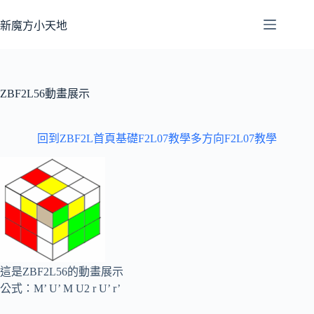
跳
至
新魔方小天地
主
要
內
容
ZBF2L56動畫展示
回到ZBF2L首頁
基礎F2L07教學
多方向F2L07教學
這是ZBF2L56的動畫展示
公式：M’ U’ M U2 r U’ r’