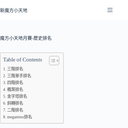
跳
至
新魔方小天地
主
要
內
容
魔方小天地月賽-歷史排名
Table of Contents
三階排名
三階單手排名
四階排名
楓葉排名
金字塔排名
斜轉排名
二階排名
megaminx排名