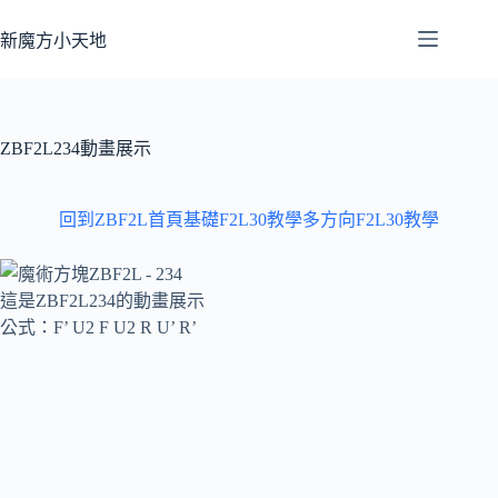
跳
至
新魔方小天地
主
要
內
容
ZBF2L234動畫展示
回到ZBF2L首頁
基礎F2L30教學
多方向F2L30教學
這是ZBF2L234的動畫展示
公式：F’ U2 F U2 R U’ R’