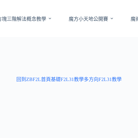
方塊三階解法概念教學
魔方小天地公開賽
魔
回到ZBF2L首頁
基礎F2L31教學
多方向F2L31教學