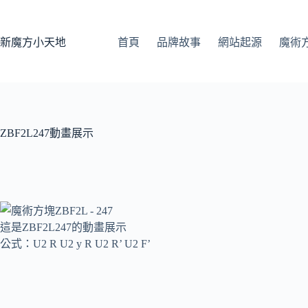
跳
至
主
新魔方小天地
首頁
品牌故事
網站起源
魔術
要
內
容
ZBF2L247動畫展示
這是ZBF2L247的動畫展示
公式：U2 R U2 y R U2 R’ U2 F’