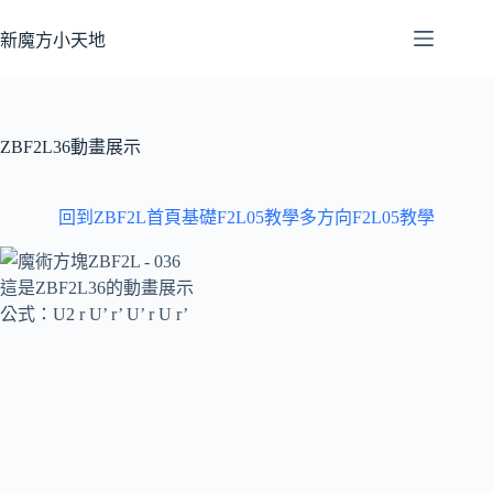
跳
至
新魔方小天地
主
要
內
容
ZBF2L36動畫展示
回到ZBF2L首頁
基礎F2L05教學
多方向F2L05教學
這是ZBF2L36的動畫展示
公式：U2 r U’ r’ U’ r U r’