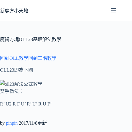
跳
至
新魔方小天地
主
要
內
容
魔術方塊OLL23基礎解法教學
回到OLL教學
回到三階教學
OLL23即為下圖
雙手做法：
R’ U2 R F U’ R’ U’ R U F’
by
pinpin
2017/11/8更新