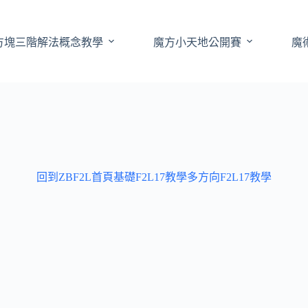
方塊三階解法概念教學
魔方小天地公開賽
魔
回到ZBF2L首頁
基礎F2L17教學
多方向F2L17教學