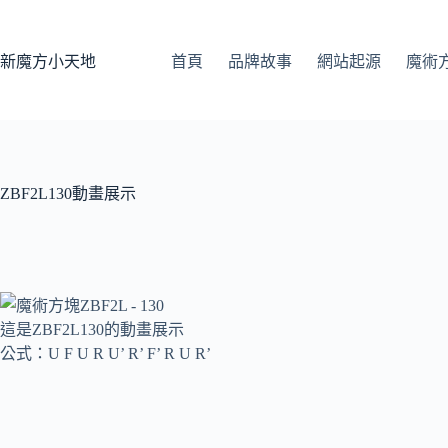
跳
至
主
新魔方小天地
首頁
品牌故事
網站起源
魔術
要
內
容
ZBF2L130動畫展示
這是ZBF2L130的動畫展示
公式：U F U R U’ R’ F’ R U R’