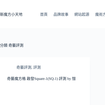
跳
至
主
新魔方小天地
首頁
品牌故事
網站起源
魔術
要
內
容
分類
奇藝評測
奇藝評測
,
評測
奇藝魔方格 啟發Square-1(SQ-1) 評測 by 愷