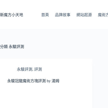
跳
至
主
新魔方小天地
首頁
品牌故事
網站起源
魔術
要
內
容
分類
永駿評測
永駿評測
,
評測
永駿冠龍魔術方塊評測 by 湯姆