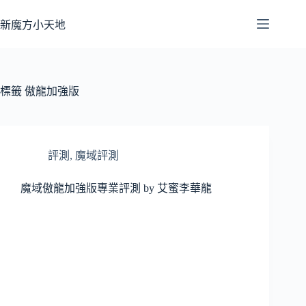
跳
至
新魔方小天地
主
要
內
容
標籤
傲龍加強版
評測
,
魔域評測
魔域傲龍加強版專業評測 by 艾蜜李華龍