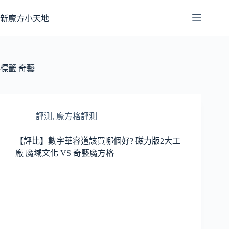
跳
至
新魔方小天地
主
要
內
容
標籤
奇藝
評測
,
魔方格評測
【評比】數字華容道該買哪個好? 磁力版2大工
廠 魔域文化 VS 奇藝魔方格