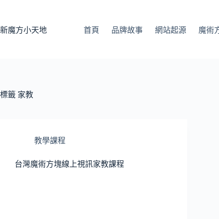
跳
至
主
新魔方小天地
首頁
品牌故事
網站起源
魔術
要
內
容
標籤
家教
教學課程
台灣魔術方塊線上視訊家教課程