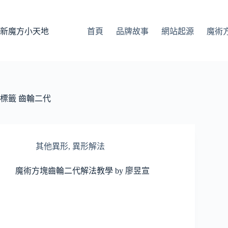
跳
至
主
新魔方小天地
首頁
品牌故事
網站起源
魔術
要
內
容
標籤
齒輪二代
其他異形
,
異形解法
魔術方塊齒輪二代解法教學 by 廖昱宣