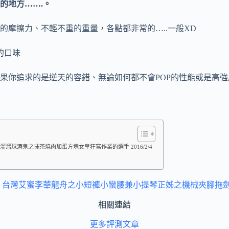
的地方…….。
摩擦力、不輕不重的重量，各點都非常的…..一般XD
的口味
果你追求的是逆天的容錯、無論如何都不會POP的性能或是高強
溜球酒鬼之抹茶燒肉加蛋方塊女皇狂寫作業的選手 2016/2/4
y
台灣艾蜜李華龍舟之小短褲小蠻腰兼小提琴正姊之機械夾腳拖
相關連結
更多評測文章