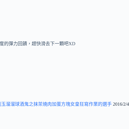
度的彈力回饋，趕快滑去下一顆吧XD
劍玉溜溜球酒鬼之抹茶燒肉加蛋方塊女皇狂寫作業的選手
2016/2/4