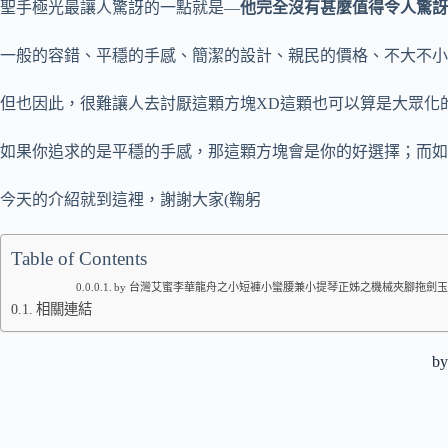
聖手極光最讓人驚訝的一點就是—
他完全沒有甚麼值得令人驚訝
一般的容錯、平穩的手感、簡潔的設計、親民的價格、不大不小的
但也因此，很難讓人去討厭這顆方塊XD這顆也可以算是大眾化
如果你追求的是平穩的手感，那這顆方塊會是你的好選擇；而如
今天的介紹就到這裡，謝謝大家(鞠躬
Table of Contents
by 台灣艾蜜李華龍舟之小短褲小蠻腰兼小提琴正姊之機械夾腳拖劍玉溜
相關連結
b