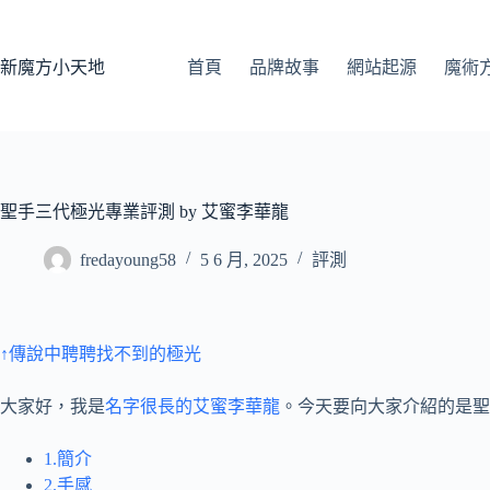
跳
至
主
新魔方小天地
首頁
品牌故事
網站起源
魔術
要
內
容
聖手三代極光專業評測 by 艾蜜李華龍
fredayoung58
5 6 月, 2025
評測
↑傳說中聘聘找不到的極光
大家好，我是
名字很長的艾蜜李華龍
。今天要向大家介紹的是聖
1.簡介
2.手感