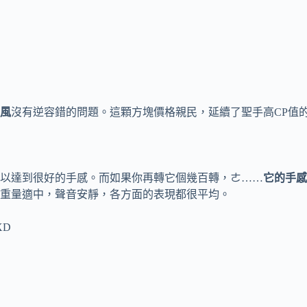
風
沒有逆容錯的問題。這顆方塊價格親民，延續了聖手高CP值
以達到很好的手感。而如果你再轉它個幾百轉，ㄜ……
它的手感
重量適中，聲音安靜，各方面的表現都很平均。
XD