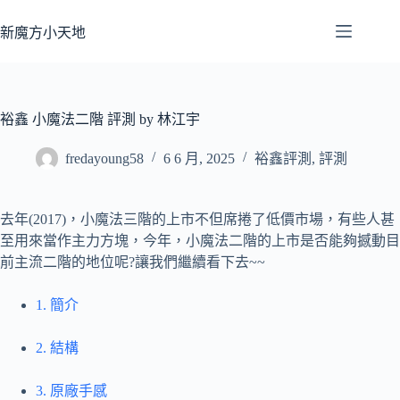
跳
至
新魔方小天地
主
要
內
容
裕鑫 小魔法二階 評測 by 林江宇
fredayoung58
6 6 月, 2025
裕鑫評測
,
評測
去年(2017)，小魔法三階的上市不但席捲了低價市場，有些人甚
至用來當作主力方塊，今年，小魔法二階的上市是否能夠撼動目
前主流二階的地位呢?讓我們繼續看下去~~
1. 簡介
2. 結構
3. 原廠手感