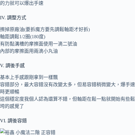
的力就可以爆出手速
IV. 調整方式
擦掉原廠油(要拆魔方要先調鬆軸距才好拆)
軸距調鬆1/2圈(180度)
有防黏溝槽的摩擦面使用一滴二號油
內部的摩擦面用兩滴小丸油
V. 調後手感
基本上手感跟剛拿到一樣飄
容錯部分，最大容錯沒有改變太多，但易容錯稍微變大，爆手速
時更順暢
這個穩定度我個人認為還算不錯，但軸距在鬆一點就開始有些鬆
垮的感覺了
VI. 調後容錯