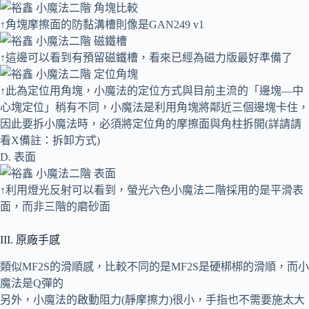
↑角塊摩擦面的防黏溝槽則像是GAN249 v1
↑這邊可以看到有預留磁鐵槽，看來已經為磁力版最好準備了
↑此為定位用角塊，小魔法的定位方式與目前主流的「邊塊—中
心塊定位」稍有不同，小魔法是利用角塊將鄰近三個邊塊卡住，
因此要拆小魔法時，必須將定位角的摩擦面與角柱拆開(詳請請
看X備註：拆卸方式)
D. 表面
↑利用燈光反射可以看到，螢光六色小魔法二階採用的是平滑表
面，而非三階的磨砂面
III. 原廠手感
類似MF2S的滑順感，比較不同的是MF2S是硬梆梆的滑順，而小
魔法是Q彈的
另外，小魔法的啟動阻力(靜摩擦力)很小，手指也不需要施太大