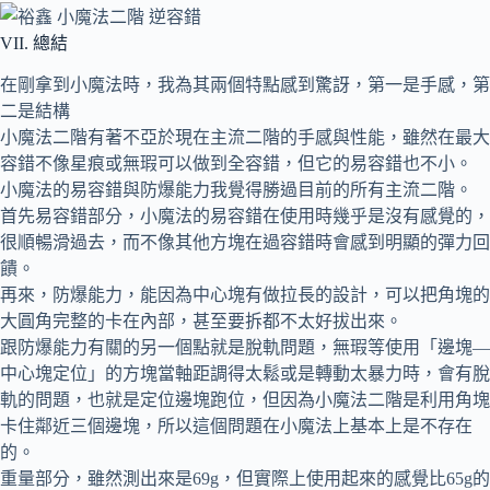
VII. 總結
在剛拿到小魔法時，我為其兩個特點感到驚訝，第一是手感，第
二是結構
小魔法二階有著不亞於現在主流二階的手感與性能，雖然在最大
容錯不像星痕或無瑕可以做到全容錯，但它的易容錯也不小。
小魔法的易容錯與防爆能力我覺得勝過目前的所有主流二階。
首先易容錯部分，小魔法的易容錯在使用時幾乎是沒有感覺的，
很順暢滑過去，而不像其他方塊在過容錯時會感到明顯的彈力回
饋。
再來，防爆能力，能因為中心塊有做拉長的設計，可以把角塊的
大圓角完整的卡在內部，甚至要拆都不太好拔出來。
跟防爆能力有關的另一個點就是脫軌問題，無瑕等使用「邊塊—
中心塊定位」的方塊當軸距調得太鬆或是轉動太暴力時，會有脫
軌的問題，也就是定位邊塊跑位，但因為小魔法二階是利用角塊
卡住鄰近三個邊塊，所以這個問題在小魔法上基本上是不存在
的。
重量部分，雖然測出來是69g，但實際上使用起來的感覺比65g的