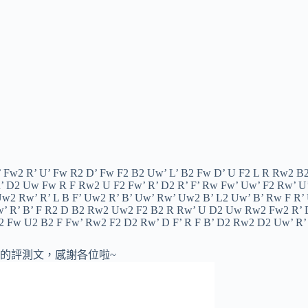
 F’ Fw2 R’ U’ Fw R2 D’ Fw F2 B2 Uw’ L’ B2 Fw D’ U F2 L R Rw2 B
R’ D2 Uw Fw R F Rw2 U F2 Fw’ R’ D2 R’ F’ Rw Fw’ Uw’ F2 Rw’ U’
Uw2 Rw’ R’ L B F’ Uw2 R’ B’ Uw’ Rw’ Uw2 B’ L2 Uw’ B’ Rw F R’
 Uw’ R’ B’ F R2 D B2 Rw2 Uw2 F2 B2 R Rw’ U D2 Uw Rw2 Fw2 R’ 
 L2 Fw U2 B2 F Fw’ Rw2 F2 D2 Rw’ D F’ R F B’ D2 Rw2 D2 Uw’ R
的評測文，感謝各位啦~