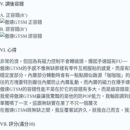
V. 調後容錯
A. 正容錯(R’)
B. 逆容錯(R’)
VI. 心得
非常的滑，但因為有磁力控制不會轉過頭，爆起手速超有FU~~
傲速GTSM的手感不像無缺那樣有零件互相服貼的感覺，而是
穩定度部分，內層部分轉動時會有一點點類似啟源「咖咖咖」的
往的方塊要特別握住內層防止內層亂動，而內層的磁力在爆手速
傲速GTSM的容錯性能不是在於它的容錯有多大，而是過容錯
我覺得傲速GTSM最讓我驚豔的是他的防POP能力，我軸距調
單獨噴了一次，這跟無缺實在差了不只一個層次
在傲速GTSM與無缺之間，我反覆嘗試許久，就我自己而言，我
VII. 評分(滿分10)