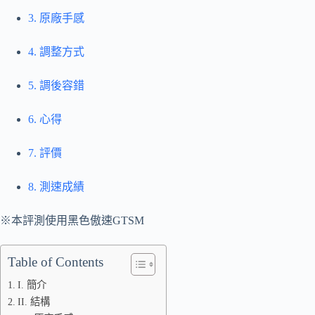
3. 原廠手感
4. 調整方式
5. 調後容錯
6. 心得
7. 評價
8. 測速成績
※本評測使用黑色傲速GTSM
Table of Contents
I. 簡介
II. 結構