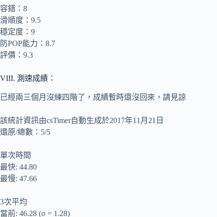
容錯：8
滑順度：9.5
穩定度：9
防POP能力：8.7
評價：9.3
VIII. 測速成績：
已經兩三個月沒練四階了，成績暫時還沒回來，請見諒
該統計資訊由csTimer自動生成於2017年11月21日
還原/總數：5/5
單次時間
最快: 44.80
最慢: 47.66
3次平均
當前: 46.28 (σ = 1.28)