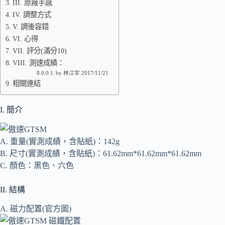
III. 原廠手感
IV. 調整方式
V. 調後容錯
VI. 心得
VII. 評分(滿分10)
VIII. 測速成績：
by 林江宇 2017/11/21
相關連結
I. 簡介
A. 重量(實測成績，含貼紙)：142g
B. 尺寸(實測成績，含貼紙)：61.62mm*61.62mm*61.62mm
C. 顏色：黑色、六色
II. 結構
A. 磁力配置(官方圖)