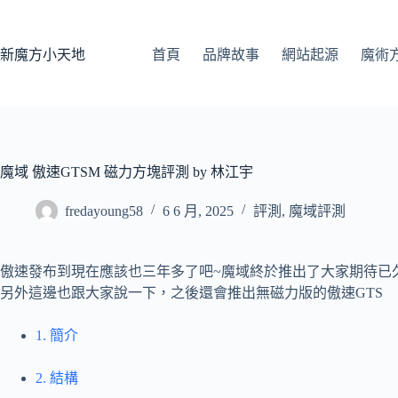
跳
至
主
新魔方小天地
首頁
品牌故事
網站起源
魔術
要
內
容
魔域 傲速GTSM 磁力方塊評測 by 林江宇
fredayoung58
6 6 月, 2025
評測
,
魔域評測
傲速發布到現在應該也三年多了吧~魔域終於推出了大家期待已
另外這邊也跟大家說一下，之後還會推出無磁力版的傲速GTS
1. 簡介
2. 結構