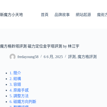
跳
至
主
新魔方小天地
首頁
品牌故事
網站起源
魔術
要
內
容
魔方格鈴塔評測 磁力定位金字塔評測 by 林江宇
fredayoung58
6 6 月, 2025
評測
,
魔方格評測
1. 簡介
2. 結構
3. 容錯
4. 原廠手感
5. 調整方法
6. 磁鐵方向判斷