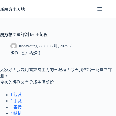
跳
至
新魔方小天地
主
要
內
容
魔方格雷霆評測 by 王紀程
fredayoung58
6 6 月, 2025
評測
,
魔方格評測
大家好！我是用雷霆當主力的王紀程！今天我會寫一寫雷霆評
測。
今次的評測文會分成幾個部份：
1.包裝
2.手感
3.容錯
4.結構